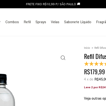
COMBOS COM ATÉ 40% OFF
r
Combos
Refil
Sprays
Velas
Sabonete Líquido
Fragr
>
Início
Refil Difu
Refil Dif
R$179,99
4
x de
R$45,0
Leve 2 por R$24
Veja outras o