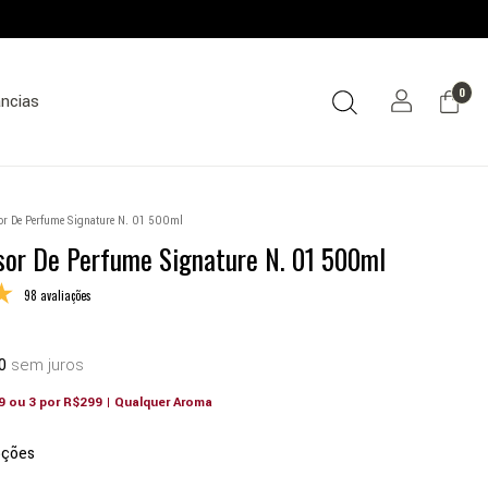
0
âncias
sor De Perfume Signature N. 01 500ml
usor De Perfume Signature N. 01 500ml
98 avaliações
0
sem juros
9 ou 3 por R$299 | Qualquer Aroma
pções