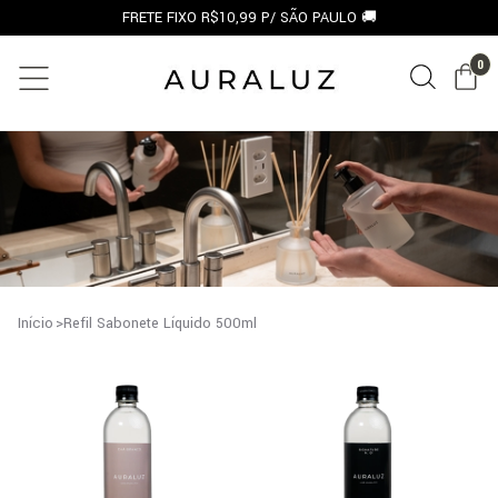
FRETE FIXO R$10,99 P/ SÃO PAULO 🚚
0
Início
>
Refil Sabonete Líquido 500ml