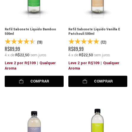
Refil Sabonete Liquído Bamboo
Refil Sabonete Liquído Vanilla E
500ml
Patchouli 500ml
(19)
(12)
R$89,99
R$89,99
4
x
de
R$22,50
sem juros
4
x
de
R$22,50
sem juros
Leve 2 por R$109 | Qualquer
Leve 2 por R$109 | Qualquer
Aroma
Aroma
COMPRAR
COMPRAR