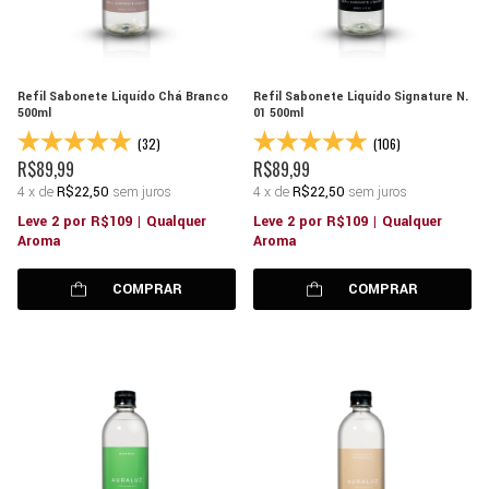
Refil Sabonete Liquído Chá Branco
Refil Sabonete Liquído Signature N.
500ml
01 500ml
(32)
(106)
R$89,99
R$89,99
4
x
de
R$22,50
sem juros
4
x
de
R$22,50
sem juros
Leve 2 por R$109 | Qualquer
Leve 2 por R$109 | Qualquer
Aroma
Aroma
COMPRAR
COMPRAR